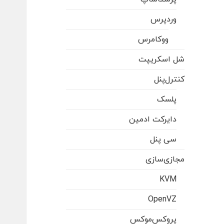
وردپرس
ووکامرس
شل اسکریپت
کنترل‌پنل
پلسک
دایرکت ادمین
سی پنل
مجازی‌سازی
KVM
OpenVZ
پروکس‌موکس