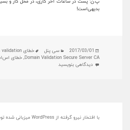
پ.ن: پست در ساعات آخر کاری، در محل کار و بسی
بدیهی‌است!
ارسال
دسته‌ها
برچسب‌ها
2017/03/01
سی پنل
خطای comodo rsa domain validation
شده
Domain Validation Secure Server CA
,
خطای اس‌اس
در
برای مشکل در نصب اس‌اس‌ال Comodo روی سی‌پنل
دیدگاهی بنویسید
با افتخار نیرو گرفته از WordPress
میزبانی شده تو