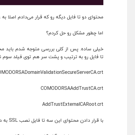
محتوای دو تا فایل دیگه رو که قرار می‌دادم اصلا به عنوان کد معتبر
اما چطور مشکل رو حل کردم؟
خیلی ساده. پس از کلی بررسی متوجه شدم باید محت
تا فایل رو به ترتیب و پشت سر هم توی فیلد سوم نصب SSL قرار بدم. یعنی فایل‌
MODORSADomainValidationSecureServerCA.crt
COMODORSAAddTrustCA.crt
AddTrustExternalCARoot.crt
با قرار دادن محتوای این سه تا فایل نصب SSL به درستی و بدون مشکل انجام شد.