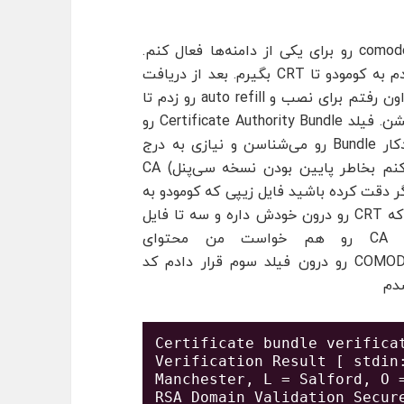
امشب می‌خواستم روی س‌پنل اس‌اس‌ال شرکت comodo رو برای یکی از دامنه‌ها فعال کنم.
مطابق معمول یه CRT روی سی‌پنل ایجادکردم و دادم به کومودو تا CRT بگیرم. بعد از دریافت‌
فایل‌های لازم CRT رو روی سرور آپلود کردم. بعد از اون رفتم برای نصب و auto refill رو زدم تا
Certificate Authority Bundle رو
هم تکمیل نکردم چرا که معمولا سرور بصورت خودکار Bundle رو می‌شناسن و نیازی به درج
محتوای این بخش نیست. اما سرور من (فکر می‌کنم بخاطر پایین بودن نسخه سی‌پنل) CA
 اگر دقت کرده باشید فایل زیپی که کومودو به
ما می‌ده برای نصب SSL چهارتا فایل داره. یه فایل که CRT رو درون خودش داره و سه تا فایل
دیگه. با توجه به این که سرور CA Bundle رو هم خواست من محتوای
فایل COMODORSADomainValidationSecureServerCA.crt رو درون فیلد سوم قرار دادم کد
شدم
Certificate bundle verificat
Verification Result [ stdin:
Manchester, L = Salford, O =