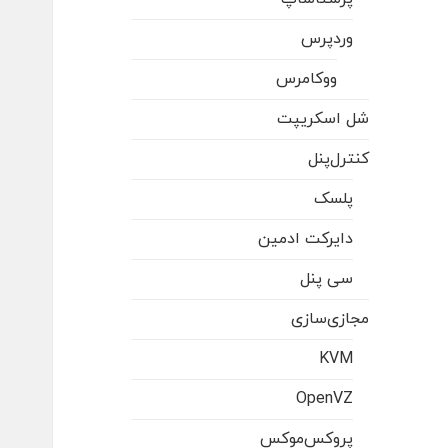
وردپرس
ووکامرس
شل اسکریپت
کنترل‌پنل
پلسک
دایرکت ادمین
سی پنل
مجازی‌سازی
KVM
OpenVZ
پروکس‌موکس