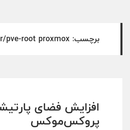
برچسب:
r/pve-root proxmox
افزایش فضای پارتیش
پروکس‌موکس