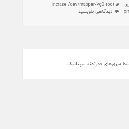
برچسب‌ها
زی
incrase /dev/mapper/vg0-root
برای افزایش فضای پارتیشن روت در پروکس‌موکس
pr
دیدگاهی بنویسید
سط سرورهای قدرتمند
سپتانیک