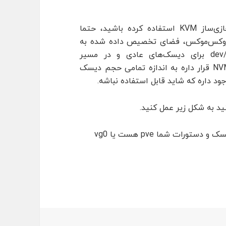
اگر از اینترفیس پروکس‌موکس برای مدیریت مجازی‌ساز KVM استفاده کرده باشید، حتما
پروکس‌موکس، فضای تخصیص داده شده به
پارتیشن root که در مسیر /dev/mapper/pve-root برای دیسک‌های عادی و در مسیر
/dev/mapper/vg0-root برای دیسک‌های ssd و NVMe قرار داره به اندازه تمامی حجم دیسک
د داره که شاید قابل استفاده نباشه.
ید به شکل زیر عمل کنید.
س‌موکس