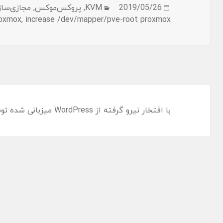
ارسال
دسته‌ها
2019/05/26
KVM
,
پروکس‌موکس
,
مجازی‌سا
شده
oxmox
,
increase /dev/mapper/pve-root proxmox
در
با افتخار نیرو گرفته از WordPress
میزبانی شده تو